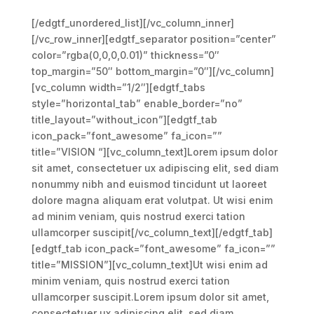
[/edgtf_unordered_list][/vc_column_inner]
[/vc_row_inner][edgtf_separator position=”center”
color=”rgba(0,0,0,0.01)” thickness=”0″
top_margin=”50″ bottom_margin=”0″][/vc_column]
[vc_column width=”1/2″][edgtf_tabs
style=”horizontal_tab” enable_border=”no”
title_layout=”without_icon”][edgtf_tab
icon_pack=”font_awesome” fa_icon=””
title=”VISION “][vc_column_text]Lorem ipsum dolor
sit amet, consectetuer ux adipiscing elit, sed diam
nonummy nibh and euismod tincidunt ut laoreet
dolore magna aliquam erat volutpat. Ut wisi enim
ad minim veniam, quis nostrud exerci tation
ullamcorper suscipit[/vc_column_text][/edgtf_tab]
[edgtf_tab icon_pack=”font_awesome” fa_icon=””
title=”MISSION”][vc_column_text]Ut wisi enim ad
minim veniam, quis nostrud exerci tation
ullamcorper suscipit.Lorem ipsum dolor sit amet,
consectetuer ux adipiscing elit, sed diam