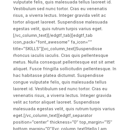
vulputate felis, quis malesuada tellus laoreet id.
Vestibulum sed nunc tortor. Cras eu venenatis
risus, a viverra lectus. Integer gravida velit ac
tortor aliquet laoreet. Suspendisse malesuada
egestas velit, quis rutrum turpis varius eget.
[/vc_column_text][/edgtf_tab][edgtf_tab
icon_pack=”font_awesome” fa_icon=””
title=”SKILLS”][vc_column_text]Suspendisse
rhoncus iaculis iaculis. Cras quis pellentesque
metus. Nulla consequat pellentesque est sit amet
aliquet. Fusce fringilla sollicitudin pellentesque. In
hac habitasse platea dictumst. Suspendisse
congue vulputate felis, quis malesuada tellus
laoreet id. Vestibulum sed nunc tortor. Cras eu
venenatis risus, a viverra lectus. Integer gravida
velit ac tortor aliquet laoreet. Suspendisse
malesuada egestas velit, quis rutrum turpis varius
eget.[/vc_column_text][edgtf_separator
position=”center” thickness=”0″ top_margin=”15″
bottom_margin=”0″][vc_column_text]Hello I am