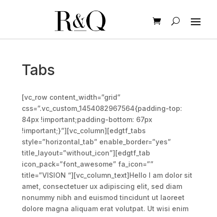
Tabs
[vc_row content_width=”grid”
css=”.vc_custom_1454082967564{padding-top:
84px !important;padding-bottom: 67px
!important;}”][vc_column][edgtf_tabs
style=”horizontal_tab” enable_border=”yes”
title_layout=”without_icon”][edgtf_tab
icon_pack=”font_awesome” fa_icon=””
title=”VISION “][vc_column_text]Hello I am dolor sit
amet, consectetuer ux adipiscing elit, sed diam
nonummy nibh and euismod tincidunt ut laoreet
dolore magna aliquam erat volutpat. Ut wisi enim