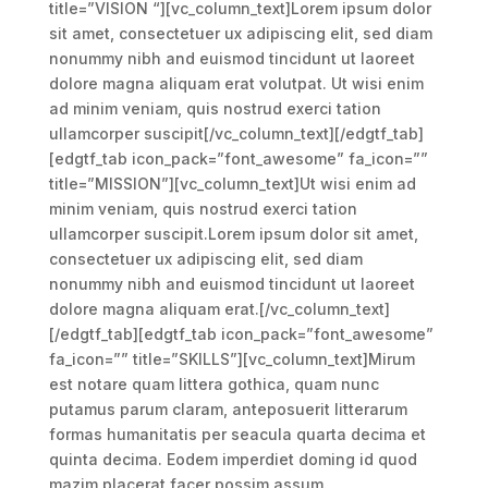
title=”VISION “][vc_column_text]Lorem ipsum dolor
sit amet, consectetuer ux adipiscing elit, sed diam
nonummy nibh and euismod tincidunt ut laoreet
dolore magna aliquam erat volutpat. Ut wisi enim
ad minim veniam, quis nostrud exerci tation
ullamcorper suscipit[/vc_column_text][/edgtf_tab]
[edgtf_tab icon_pack=”font_awesome” fa_icon=””
title=”MISSION”][vc_column_text]Ut wisi enim ad
minim veniam, quis nostrud exerci tation
ullamcorper suscipit.Lorem ipsum dolor sit amet,
consectetuer ux adipiscing elit, sed diam
nonummy nibh and euismod tincidunt ut laoreet
dolore magna aliquam erat.[/vc_column_text]
[/edgtf_tab][edgtf_tab icon_pack=”font_awesome”
fa_icon=”” title=”SKILLS”][vc_column_text]Mirum
est notare quam littera gothica, quam nunc
putamus parum claram, anteposuerit litterarum
formas humanitatis per seacula quarta decima et
quinta decima. Eodem imperdiet doming id quod
mazim placerat facer possim assum.