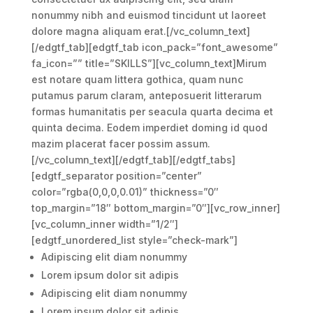
nonummy nibh and euismod tincidunt ut laoreet
dolore magna aliquam erat.[/vc_column_text]
[/edgtf_tab][edgtf_tab icon_pack=”font_awesome”
fa_icon=”” title=”SKILLS”][vc_column_text]Mirum
est notare quam littera gothica, quam nunc
putamus parum claram, anteposuerit litterarum
formas humanitatis per seacula quarta decima et
quinta decima. Eodem imperdiet doming id quod
mazim placerat facer possim assum.
[/vc_column_text][/edgtf_tab][/edgtf_tabs]
[edgtf_separator position=”center”
color=”rgba(0,0,0,0.01)” thickness=”0″
top_margin=”18″ bottom_margin=”0″][vc_row_inner]
[vc_column_inner width=”1/2″]
[edgtf_unordered_list style=”check-mark”]
Adipiscing elit diam nonummy
Lorem ipsum dolor sit adipis
Adipiscing elit diam nonummy
Lorem ipsum dolor sit adipis