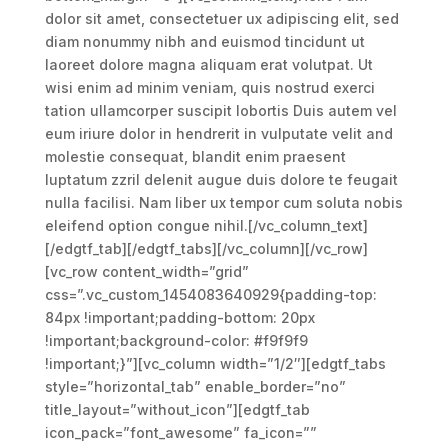
dolor sit amet, consectetuer ux adipiscing elit, sed
diam nonummy nibh and euismod tincidunt ut
laoreet dolore magna aliquam erat volutpat. Ut
wisi enim ad minim veniam, quis nostrud exerci
tation ullamcorper suscipit lobortis Duis autem vel
eum iriure dolor in hendrerit in vulputate velit and
molestie consequat, blandit enim praesent
luptatum zzril delenit augue duis dolore te feugait
nulla facilisi. Nam liber ux tempor cum soluta nobis
eleifend option congue nihil.[/vc_column_text]
[/edgtf_tab][/edgtf_tabs][/vc_column][/vc_row]
[vc_row content_width=”grid”
css=”.vc_custom_1454083640929{padding-top:
84px !important;padding-bottom: 20px
!important;background-color: #f9f9f9
!important;}”][vc_column width=”1/2″][edgtf_tabs
style=”horizontal_tab” enable_border=”no”
title_layout=”without_icon”][edgtf_tab
icon_pack=”font_awesome” fa_icon=””