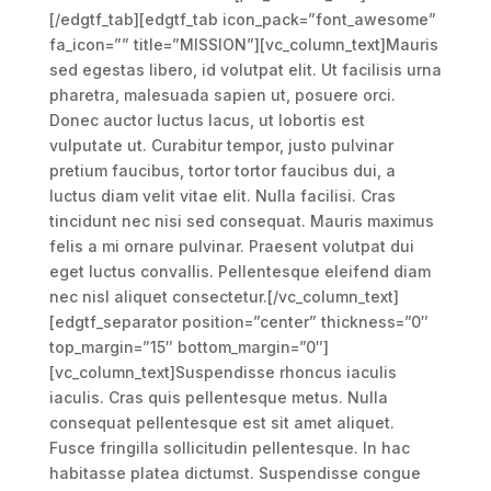
[/edgtf_tab][edgtf_tab icon_pack=”font_awesome”
fa_icon=”” title=”MISSION”][vc_column_text]Mauris
sed egestas libero, id volutpat elit. Ut facilisis urna
pharetra, malesuada sapien ut, posuere orci.
Donec auctor luctus lacus, ut lobortis est
vulputate ut. Curabitur tempor, justo pulvinar
pretium faucibus, tortor tortor faucibus dui, a
luctus diam velit vitae elit. Nulla facilisi. Cras
tincidunt nec nisi sed consequat. Mauris maximus
felis a mi ornare pulvinar. Praesent volutpat dui
eget luctus convallis. Pellentesque eleifend diam
nec nisl aliquet consectetur.[/vc_column_text]
[edgtf_separator position=”center” thickness=”0″
top_margin=”15″ bottom_margin=”0″]
[vc_column_text]Suspendisse rhoncus iaculis
iaculis. Cras quis pellentesque metus. Nulla
consequat pellentesque est sit amet aliquet.
Fusce fringilla sollicitudin pellentesque. In hac
habitasse platea dictumst. Suspendisse congue