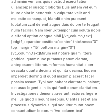
ad minim veniam, quis nostrud exerci tation
ullamcorper suscipit lobortis Duis autem vel eum
iriure dolor in hendrerit in vulputate velit and
molestie consequat, blandit enim praesent
luptatum zzril delenit augue duis dolore te feugait
nulla facilisi. Nam liber ux tempor cum soluta nobis
eleifend option congue nihil.[/vc_column_text]
[edgtf_separator position=”center” thickness=”0″
top_margin=”15″ bottom_margin=”0″]
[vc_column_text]Mirum est notare quam littera
gothica, quam nunc putamus parum claram,
anteposuerit litterarum formas humanitatis per
seacula quarta decima et quinta decima. Eodem
imperdiet doming id quod mazim placerat facer
possim assum. Typi non habent claritatem insitam;
est usus legentis in iis qui facit eorum claritatem.
Investigationes demonstraverunt lectores legere
me lius quod ii legunt saepius. Claritas est etiam
processus dynamicus, qui sequitur mutationem
consuetudium lectorum.[/vc_column_text]